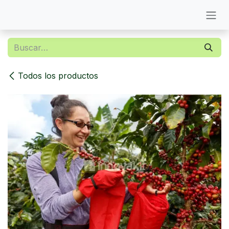
Ir al contenido
Todos los productos